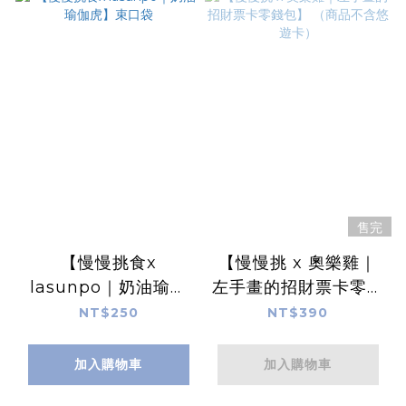
售完
【慢慢挑食x
【慢慢挑 x 奧樂雞｜
lasunpo｜奶油瑜伽
左手畫的招財票卡零錢
虎】束口袋
包】 （商品不含悠遊
NT$250
NT$390
卡）
加入購物車
加入購物車