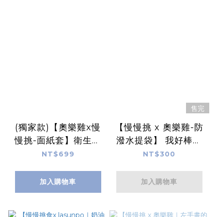
售完
(獨家款)【奧樂雞x慢
【慢慢挑 x 奧樂雞-防
慢挑-面紙套】衛生紙
潑水提袋】 我好棒黑
B.奧樂雞抹茶印花
色款
NT$699
NT$300
加入購物車
加入購物車