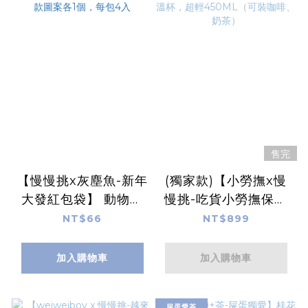
售完
【慢慢挑x灰塵魚-新年
(獨家款)【小勞撫x慢
大發紅包袋】 動物群
慢挑-吃貨小勞撫保溫
聚打麻將，每包4款圖
杯】彈蓋內鈦陶瓷保溫
NT$66
NT$899
案各1個，每包4入
杯，超輕450ML（可
裝咖啡、奶茶）
加入購物車
加入購物車
屎蛋愛茶