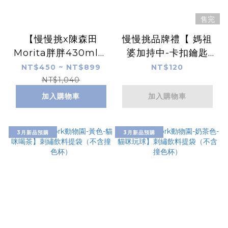
售完
【慢慢挑x陳森田
慢慢挑品牌禮【 媽祖
Morita胖胖430ml優
婆加持中-卡扣鑰匙
格碗、麥片碗、玻璃
圈】結好緣-白沙屯媽
NT$450 ~ NT$899
NT$120
杯】
祖進香結緣-非賣品
NT$1,040
加入購物車
加入購物車
3月新品預購
3月新品預購