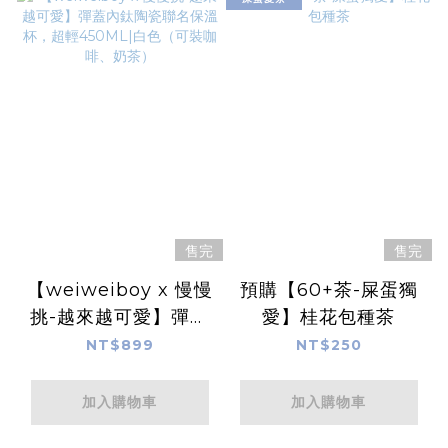
售完
售完
【weiweiboy x 慢慢
預購【60+茶-屎蛋獨
挑-越來越可愛】彈蓋
愛】桂花包種茶
內鈦陶瓷聯名保溫杯，
NT$899
NT$250
超輕450ML|白色（可
裝咖啡、奶茶）
加入購物車
加入購物車