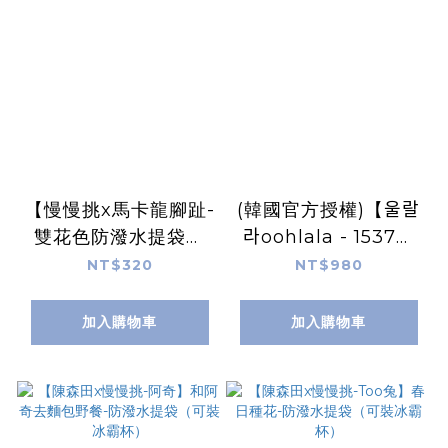
【慢慢挑x馬卡龍腳趾-
(韓國官方授權)【울랄
雙花色防潑水提袋】
라oohlala - 1537】
橘色 A.星期八（可裝
地毯、地墊-聖誕擾人
NT$320
NT$980
冰霸杯）
加入購物車
加入購物車