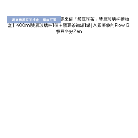
馬來貘黑豆茶禮盒 | 兩款可選