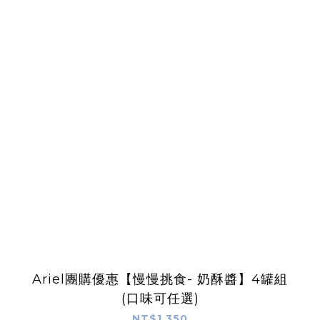
Ariel團購優惠【慢慢挑食- 奶酥醬】4罐組
(口味可任選)
NT$1,350