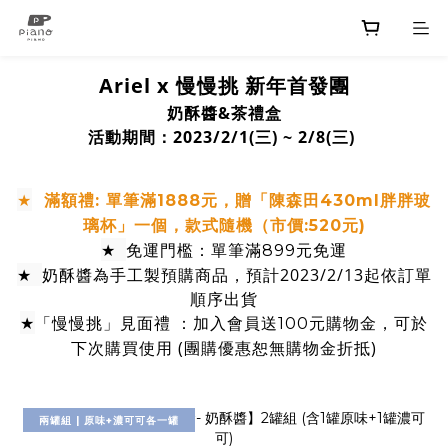
Ariel x 慢慢挑 新年首發團
奶酥醬&茶禮盒
活動期間：2023/2/1(三) ~ 2/8
(
三
)
★
滿額禮:
單筆滿1888元，贈「陳森田430ml胖胖玻
璃杯」一個，款式隨機
（
市價:520元)
★
免運門檻：單筆滿899元免運
★
奶酥醬為手工製預購商品，預計
2023/2/13起依訂單
順序出貨
★
「慢慢挑」
於
見面禮 ：加入會員送100元購物金，可
下次購買使用 (團購優惠恕無購物金折抵)
兩罐組 | 原味+濃可可各一罐