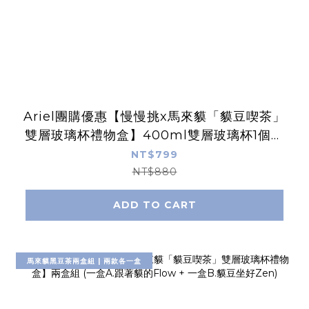
Ariel團購優惠【慢慢挑x馬來貘「貘豆喫茶」
雙層玻璃杯禮物盒】400ml雙層玻璃杯1個＋
黑豆茶鐵罐1罐| A.跟著貘的Flow B.貘豆坐好
NT$799
Zen
NT$880
ADD TO CART
馬來貘黑豆茶兩盒組 | 兩款各一盒