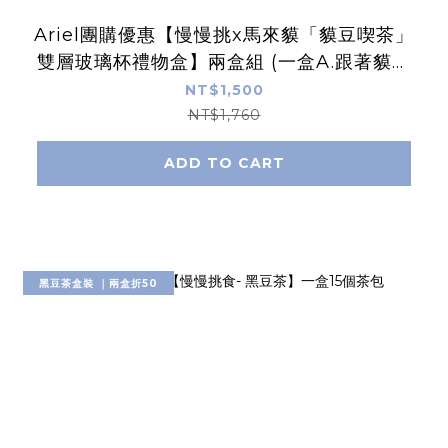
Ariel團購優惠【慢慢挑x馬來貘「貘豆喫茶」
雙層玻璃杯禮物盒】兩盒組 (一盒A.跟著貘的
Flow + 一盒B.貘豆坐好Zen)
NT$1,500
NT$1,760
ADD TO CART
黑豆茶盒裝 ｜兩盒折50