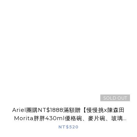
SOLD OUT
Ariel團購NT$1888滿額贈【慢慢挑x陳森田
Morita胖胖430ml優格碗、麥片碗、玻璃
杯】一個，款式隨機出貨
NT$520