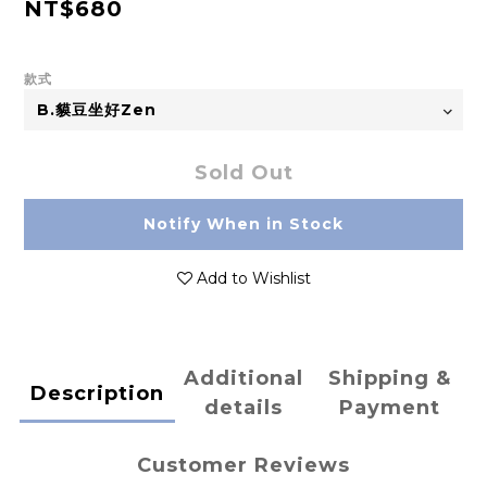
NT$680
款式
Sold Out
Notify When in Stock
Add to Wishlist
Additional
Shipping &
Description
details
Payment
Customer Reviews