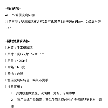
-
商品內容
-
400ml雙層玻璃杯1個
注意事項：雙層玻璃杯共有2款可供選擇 1.跟著貘的Flow、2.貘豆坐好
Zen
-
關於雙層玻璃杯
-
l
材質：手工硼玻璃
l
尺寸：長
13 x
寬
9.5x
高
9cm
l
容量：
400ml
l
耐熱：
120
度
l
產地：台灣
l
雙層玻璃杯特色：喝茶不燙手
l
注意事項：
1.
請勿放進微波爐、洗碗機、烤箱、冷凍庫中
2.
請用海綿手洗清潔，避免使用具腐蝕性的清潔劑與菜瓜布、鋼
刷