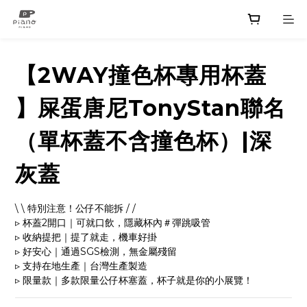
【2WAY撞色杯專用杯蓋
】屎蛋唐尼TonyStan聯名
（單杯蓋不含撞色杯）|深
灰蓋
\ \ 特別注意！公仔不能拆 / /
▹ 杯蓋2開口｜可就口飲，隱藏杯內＃彈跳吸管
▹ 收納提把｜提了就走，機車好掛
▹ 好安心｜通過SGS檢測，無金屬殘留
▹ 支持在地生產｜台灣生產製造
▹ 限量款｜多款限量公仔杯塞蓋，杯子就是你的小展覽！