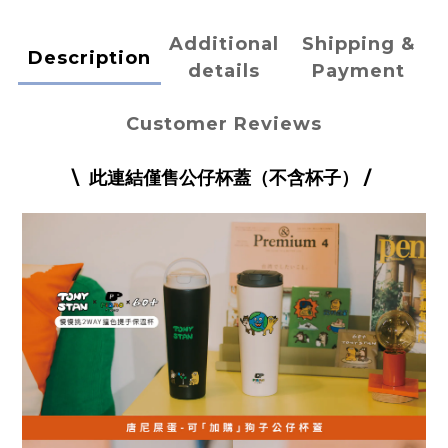
Additional
Shipping &
Description
details
Payment
Customer Reviews
\ 此連結僅售公仔杯蓋（不含杯子） /