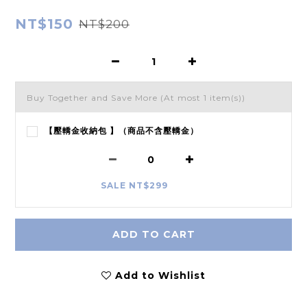
NT$150
NT$200
Buy Together and Save More
(At most 1 item(s))
【壓轎金收納包 】（商品不含壓轎金）
SALE NT$299
ADD TO CART
Add to Wishlist