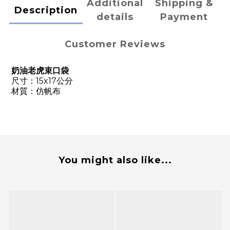
Additional
Shipping &
Description
details
Payment
Customer Reviews
奶油老虎束口袋
尺寸：15x17公分
材質：仿帆布
You might also like...