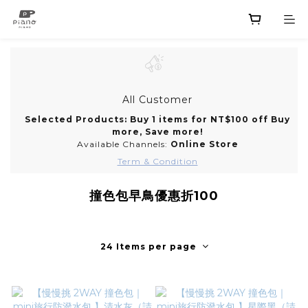
All Customer
Selected Products: Buy 1 items for NT$100 off Buy
more, Save more!
Available Channels:
Online Store
Term & Condition
撞色包早鳥優惠折100
24 Items per page