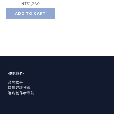
加購喜歡的提把或揹
NT$1,280
帶）
ADD TO CART
-關於我們-
品牌故事
口碑好評推薦
聯名創作者專訪