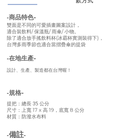
款方式
-
-
商品特色
雙面是不同的可愛插畫圖案設計，
/
/
/
適合裝飲料
保溫瓶
雨傘
小物。
(
)
除了適合放手搖飲料杯
冰霸杯實測裝得下
，
台灣多雨季節也適合當摺疊傘的提袋
-
-
在地生產
設計、生產、製造都在台灣喔！
-
-
規格
提把：總長 35
公分
17 x
19
8
尺寸：上寬
高
，底寬
公分
材質：防潑水布料
備註
-
-