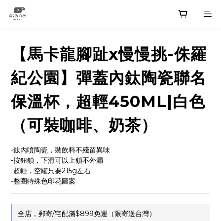
【馬卡龍腳趾x慢慢挑-侏羅
紀公園】彈蓋內鈦陶瓷聯名
保溫杯，超輕450ML|白色
（可裝咖啡、奶茶）
-鈦內噴陶瓷，裝飲料不殘留異味
-按鈕鎖，下滑可以上鎖不外漏
-超輕，空罐只要215g左右
-整圈特殊色印花圖案
全店，郵寄/宅配滿$899免運（限寄送台灣）