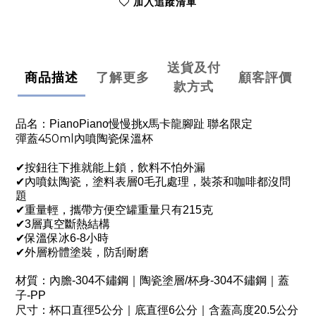
加入追蹤清單
送貨及付
商品描述
了解更多
顧客評價
款方式
品名：
PianoPiano
慢慢挑
x馬卡龍腳趾
聯名限定
450ml
彈蓋
內噴陶瓷保溫杯
✔按鈕往下推就能上鎖，飲料不怕外漏
✔內噴鈦陶瓷
，
塗料
表層0毛孔處理，裝茶和咖啡都沒問
題
✔重量輕，攜帶方便空罐重量只有215克
✔3層真空斷熱結構
✔保溫保冰6-8小時
✔外層粉體塗裝，防刮耐磨
材質：
內膽
-304
不鏽鋼
｜
陶瓷塗層/
杯身
-304
不鏽鋼
｜
蓋
子
-PP
尺寸：
杯口直徑
5
公分｜底直徑
6
公分
｜
含蓋高度
20.5
公分