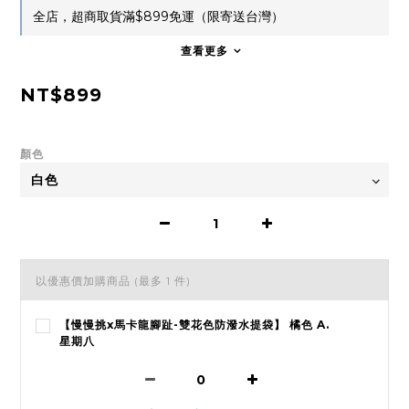
全店，超商取貨滿$899免運（限寄送台灣）
查看更多
NT$899
顏色
以優惠價加購商品
(最多 1 件)
【慢慢挑x馬卡龍腳趾-雙花色防潑水提袋】 橘色 A.
星期八