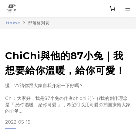
Home
部落格列表
ChiChi與他的87小兔｜我
想要給你溫暖，給你可愛！
慢：77請你跟大家自我介紹一下好嗎？
Chi：大家好，我是87小兔の作者chichi ꒰( ˙ᵕ‎˙ )꒱我的創作理念
是『 給你溫暖，給你可愛 』，希望可以用可愛の插圖療癒大家
的心💖
2022-05-15