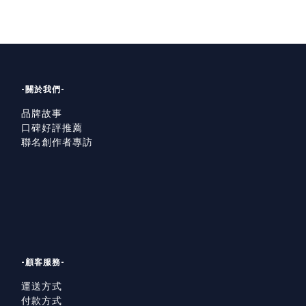
慢：77是什麼時候開始畫插畫呢？
慢：為什麼會有87小兔這個角色？是你身邊的誰嗎？
慢：繪製Line貼圖的靈感都來自哪裡呢？
慢：有什麼話想對你的粉絲說嗎？
-關於我們-
品牌故事
口碑好評推薦
聯名創作者專訪
-顧客服務-
運送方式
付款方式