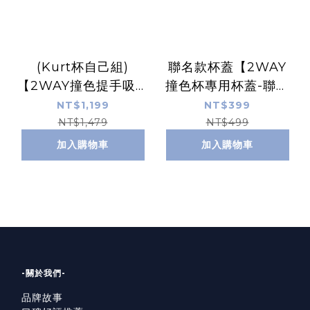
(Kurt杯自己組)
聯名款杯蓋【2WAY
【2WAY撞色提手吸管
撞色杯專用杯蓋-聯名
杯720ml 】聯名款
款 】KurtWu愛心人
NT$1,199
NT$399
（含1個素色非聯名撞
＋杏仁茶白灰杯蓋
NT$1,479
NT$499
色杯＋1個愛心人杯
加入購物車
加入購物車
蓋）
-關於我們-
品牌故事