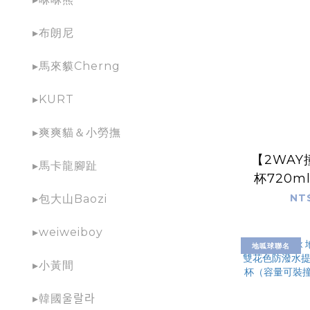
▸布朗尼
▸馬來貘Cherng
▸KURT
▸爽爽貓＆小勞撫
【2WA
▸馬卡龍腳趾
杯720m
Tony
NT
▸包大山Baozi
▸weiweiboy
地呱球聯名
▸小黃間
▸韓國울랄라