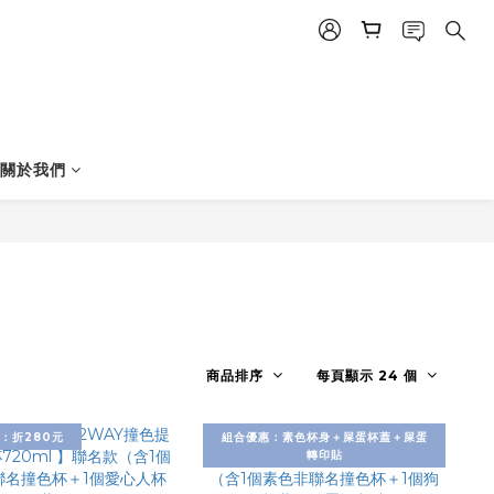
│關於我們
商品排序
每頁顯示 24 個
：折280元
組合優惠：素色杯身＋屎蛋杯蓋＋屎蛋
轉印貼