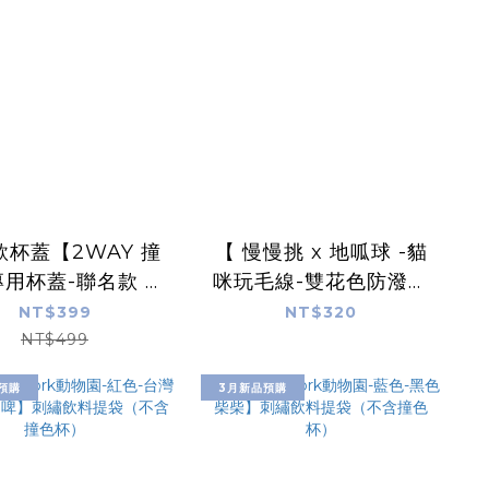
款杯蓋【2WAY 撞
【 慢慢挑 x 地呱球 -貓
用杯蓋-聯名款 】
咪玩毛線-雙花色防潑水
rtWu愛心人＋杏仁
提袋】 商品不含保溫杯
NT$399
NT$320
茶白灰杯蓋
（容量可裝撞色杯、大
NT$499
杯手搖）
預購
3月新品預購