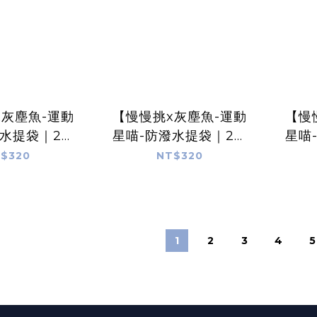
x灰塵魚-運動
【慢慢挑x灰塵魚-運動
【慢
潑水提袋｜2面
星喵-防潑水提袋｜2面
星喵
】(商品不含杯
不同圖案】 羽球躺著打
不同
$320
NT$320
 喵喵拳款
藍色款
1
2
3
4
5