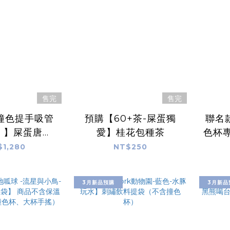
售完
售完
Y撞色提手吸管
預購【60+茶-屎蛋獨
聯名
l 】屎蛋唐尼
愛】桂花包種茶
色杯專
Stan聯名款
Ku
$1,280
NT$250
3月新品預購
3月新品