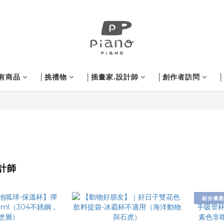
有商品
│挑禮物
│插畫家.設計師
│創作者訪問
計師
組合優惠