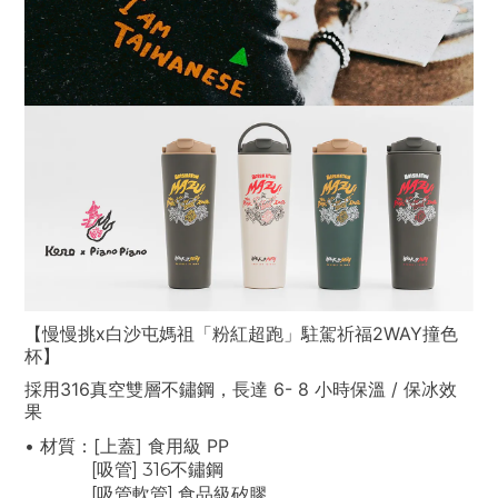
【慢慢挑x白沙屯媽祖「粉紅超跑」駐駕祈福2WAY撞色
杯】
採用316真空雙層不鏽鋼，長達 6- 8 小時保溫 / 保冰效
果
• 材質：[上蓋] 食用級 PP
[吸管] 316不鏽鋼
[吸管軟管] 食品級矽膠