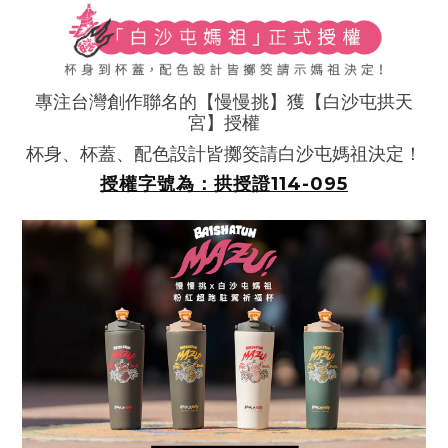
專注台灣創作聯名的【慢慢挑】獲【白沙屯拱天
宮】授權
杯身、杯蓋、配色設計皆擲筊請白沙屯媽祖決定！
授權字號為：拱授證114-095