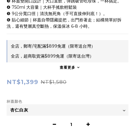
❸ 杯蓋雙開口設計｜大口直飲，彈跳吸管吃珍珠，一杯搞定。
❹ 750ml 大容量｜大杯手搖飲輕鬆裝
❺ 9公分寬口徑｜清洗無死角（手可直接伸到底！）。
❻ 貼心細節｜杯蓋自帶隱藏提把，出門拎著走；結構簡單好拆
洗，還有雙層真空斷熱，保溫保冰 6-8 小時。
全店，郵寄/宅配滿$899免運（限寄送台灣）
全店，超商取貨滿$899免運（限寄送台灣）
查看更多
NT$1,399
NT$1,580
杯蓋顏色