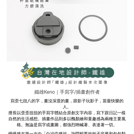
鐵雄Keno｜手寫字/插畫創作者
寫歪七扭八的字，畫沒深度的畫，跟影子玩影子，當最快樂的
人。
擅長以歪歪扭扭的手寫字體結合原創文字內容，寫下跟日記一樣
自然的生活感想。插畫作品則多以醜顏繪和童趣感為兩種主要風
格。無論是寫字或畫圖，都強烈吶喊著、表達著一切。
慢慢挑在第一次向「白沙屯媽祖」詢問想要的杯子容量和包包類