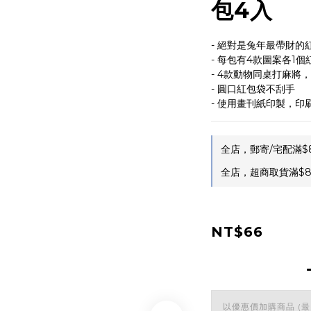
包4入
- 絕對是兔年最帶財的
- 每包有4款圖案各1
- 4款動物同桌打麻將
- 圓口紅包袋不刮手
- 使用畫刊紙印製，印
全店，郵寄/宅配滿$
全店，超商取貨滿$
NT$66
以優惠價加購商品
(最