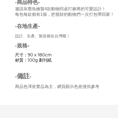
-
-
商品特色
邀請灰塵魚繪製4款動物同桌打麻將的可愛設計！
每包每款都有1個，把發財的動物們一次打包帶回家！
-
-
在地生產
設計、生產、製造都在台灣喔！
-
-
規格
尺寸：
90 x 180cm
材質：
100g 劃刊紙
備註
-
-
商品色澤依實品為主，網頁顯示色差僅供參考