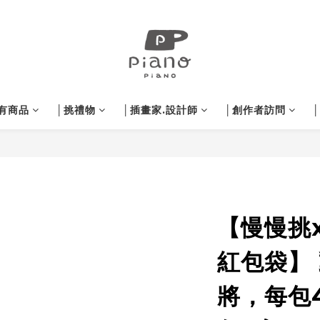
有商品
│挑禮物
│插畫家.設計師
│創作者訪問
【慢慢挑
紅包袋】
將，每包