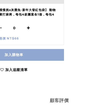
慢慢挑x灰塵魚-新年大發紅包袋】 動物
聚打麻將，每包4款圖案各1個，每包4
惠價 NT$66
加入購物車
加入追蹤清單
顧客評價