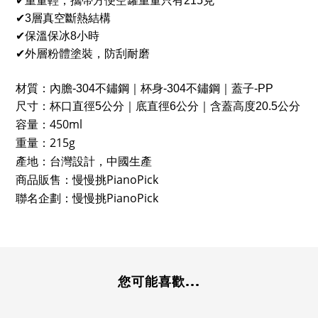
✔重量輕，攜帶方便空罐重量只有215克
✔3層真空斷熱結構
✔保溫保冰8小時
✔外層粉體塗裝，防刮耐磨
材質：
內膽
-304
不鏽鋼
｜
杯身
-304
不鏽鋼
｜
蓋子
-PP
尺寸：
杯口直徑
5
公分｜底直徑
6
公分
｜
含蓋高度
20.5
公分
450ml
容量：
215g
重量：
產地：台灣設計，中國生產
PianoPick
商品販售：慢慢挑
PianoPick
聯名企劃：慢慢挑
您可能喜歡...