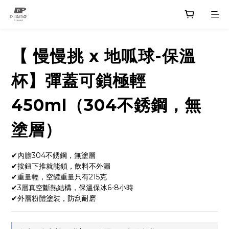
【 慢慢挑 x 地呱球-保溫
杯】彈蓋可鎖極輕
450ml（304不銹鋼，無
塗層）
✔內膽304不銹鋼，無塗層
✔按鈕下推就能鎖，飲料不外漏
✔重量輕，空罐重量只有215克
✔3層真空斷熱結構，保溫保冰6-8小時
✔外層粉體塗裝，防刮耐磨